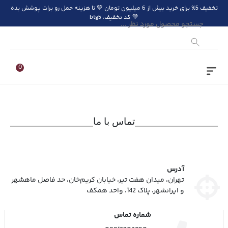
تخفیف 5% برای خرید بیش از 6 میلیون تومان 💚 تا هزینه حمل رو برات پوشش بده
💚 کد تخفیف: btg5
Products
search
0
تماس با ما
آدرس
تهران، میدان هفت تیر، خیابان کریم‌خان، حد فاصل ماهشهر
و ایرانشهر، پلاک 142، واحد همکف
شماره تماس