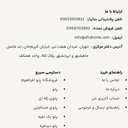
ارتباط با ما
تلفن پشتیبانی سایت:
09053550822
تلفن فروش عمده:
09912702850
ایمیل:
info@afrahome.com
آدرس دفتر مرکزی :
تهران، میدان هفت تیر، خیابان کریم‌خان، حد فاصل
ماهشهر و ایرانشهر، پلاک 142، واحد همکف
راهنمای خرید
دسترسی سریع
تماس با ما
فروشگاه پتو افراهوم
درباره ما
پتو
حساب کاربری من
پتوی ژله ای
راهنمای ارسال و مرجوعی
پتوی مسافرتی
پتو یک نفره
پتو دونفره