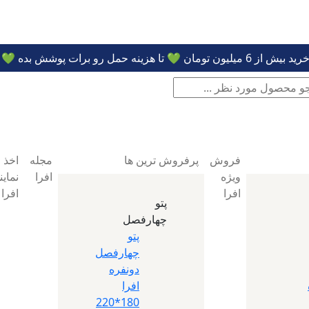
Pro
s
فروش
پرفروش ترین ها
مجله
اخذ
ویژه
افرا
نمای
افرا
افرا
پتو
چهارفصل
پتو
چهارفصل
دونفره
افرا
180*220