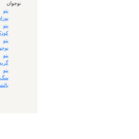
نوجوان
پتو
نوزاد
پتو
کود
پتو
نوجو
پتو
گربه
پتو
سگ
بالش