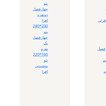
پتو
چهارفصل
دونفره
رتی
افرا
200*240
پتو
چهارفصل
یک
رفصل
نفره
160*220
م
پتو
پوشیدنی
ه
افرا