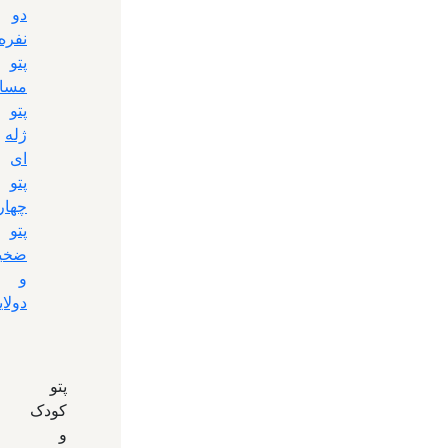
دو
نفره
پتو
مساف
پتو
ژله
ای
پتو
چها
پتو
ضخی
و
دولای
پتو
کودک
و