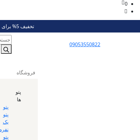
0
تخفیف 5% برای خرید بیش از 6 میلیون تومان 💚 تا هزینه حمل رو برات پوشش بده 💚 کد تخفیف: btg5
ducts
09053550822
earch
فروشگاه
پتو
ها
پتو
پتو
یک
نفره
پتو