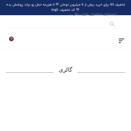
تخفیف 5% برای خرید بیش از 6 میلیون تومان 💚 تا هزینه حمل رو برات پوشش بده
💚 کد تخفیف: btg5
Products
search
0
گالری