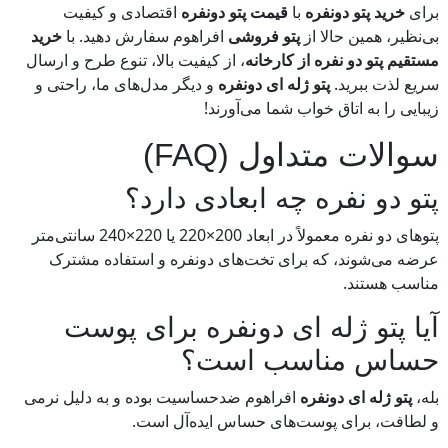
برای
خرید پتو دونفره
با
قیمت پتو دونفره
اقتصادی و کیفیت
بی‌نظیر، همین حالا از
پتو فروشی
افراهوم سفارش دهید. با
خرید
مستقیم پتو دو نفره از کارخانه
، از کیفیت بالا، تنوع طرح و ارسال
سریع لذت ببرید.
پتو ژله ای دونفره
و دیگر مدل‌های ما، راحتی و
زیبایی را به اتاق خواب شما می‌آورند!
سوالات متداول (FAQ)
پتو دو نفره چه ابعادی دارد؟
پتوهای دو نفره معمولاً در ابعاد 200×220 یا 220×240 سانتی‌متر
عرضه می‌شوند، که برای تخت‌های دونفره و استفاده مشترک
مناسب هستند.
آیا پتو ژله ای دونفره برای پوست
حساس مناسب است؟
بله،
پتو ژله ای دونفره
افراهوم ضدحساسیت بوده و به دلیل نرمی
و لطافت، برای پوست‌های حساس ایده‌آل است.