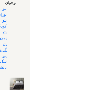
نوجوان
پتو
نوزاد
پتو
کود
پتو
نوجو
پتو
گربه
پتو
سگ
بالش