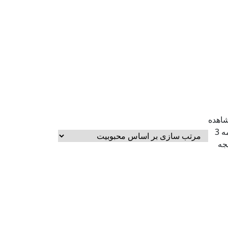
اهده
همه 3
یجه