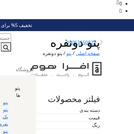
0
تخفیف 5% برای خرید بیش از 6 میلیون تومان
ducts
پتو دونفره
09053550822
earch
صفحه اصلی
/
پتو
/
پتو دونفره
فروشگاه
پتو
ها
فیلتر محصولات
پتو
پتو
دسته بندی
یک
قیمت
نفره
رنگ
پتو