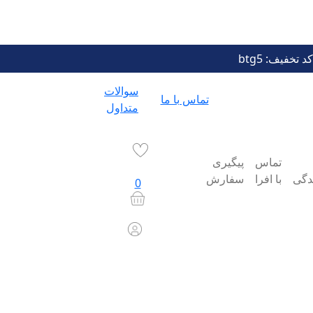
د تخفیف: btg5
سوالات
تماس با ما
متداول
تماس
پیگیری
ندگی
با افرا
سفارش
0