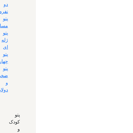
دو
نفره
پتو
مساف
پتو
ژله
ای
پتو
چها
پتو
ضخی
و
دولای
پتو
کودک
و