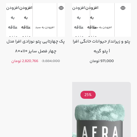
افزودن
افزودن
افزودن
افزودن
به
به
به
به
علاقه
علاقه
علاقه
علاقه
افزودن به سبد
افزودن به سبد
مندی
مندی
مندی
مندی
پتو و زیرانداز حیوانات خانگی افرا
پک چهارتایی پتو نوزادی افرا مدل
ها
ها
ها
ها
| پتو گربه
چهار فصل سایز ۱۱۰*۸۰
قیمت
قیمت
971,000
تومان
3,884,000
2,820,766
تومان
اصلی:
فعلی:
3,884,000 تومان
2,820,766 تو
بود.
25%