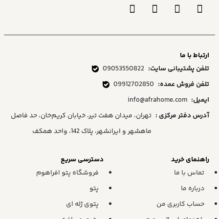
ارتباط با ما
تلفن پشتیبانی سایت:
09053550822
تلفن فروش عمده:
09912702850
ایمیل:
info@afrahome.com
آدرس دفتر مرکزی :
تهران، میدان هفت تیر، خیابان کریم‌خان، حد فاصل
ماهشهر و ایرانشهر، پلاک 142، واحد همکف
راهنمای خرید
دسترسی سریع
تماس با ما
فروشگاه پتو افراهوم
درباره ما
پتو
حساب کاربری من
پتوی ژله ای