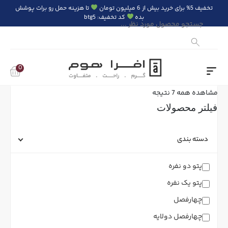
تخفیف 5% برای خرید بیش از 6 میلیون تومان
تا هزینه حمل رو برات پوشش
بده
کد تخفیف: btg5
Products
search
0
مشاهده همه 7 نتیجه
فیلتر محصولات
دسته بندی
پتو دو نفره
پتو یک نفره
چهارفصل
چهارفصل دولایه