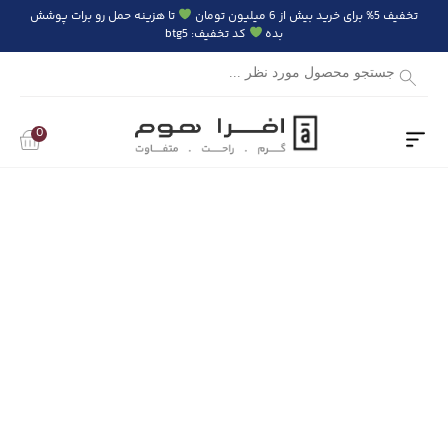
تخفیف 5% برای خرید بیش از 6 میلیون تومان
تا هزینه حمل رو برات پوشش
بده
کد تخفیف: btg5
Products
search
0