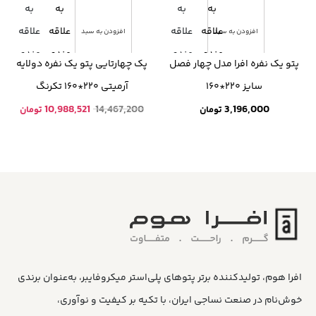
به
به
به
به
علاقه
علاقه
علاقه
علاقه
افزودن به سبد
افزودن به سبد
مندی
مندی
مندی
مندی
پتو یک نفره افرا مدل چهار فصل
پک چهارتایی پتو یک نفره دولایه
ها
ها
ها
ها
سایز ۲۲۰*۱۶۰
آرمیتی ۲۲۰*۱۶۰ تکرنگ
3,196,000
14,467,200
قیمت
10,988,521
قیمت
تومان
تومان
اصلی:
فعلی:
14,467,200 تومان
0,988,521
بود.
افرا هوم، تولیدکننده برتر پتوهای پلی‌استر میکروفایبر، به‌عنوان برندی
خوش‌نام در صنعت نساجی ایران، با تکیه بر کیفیت و نوآوری،