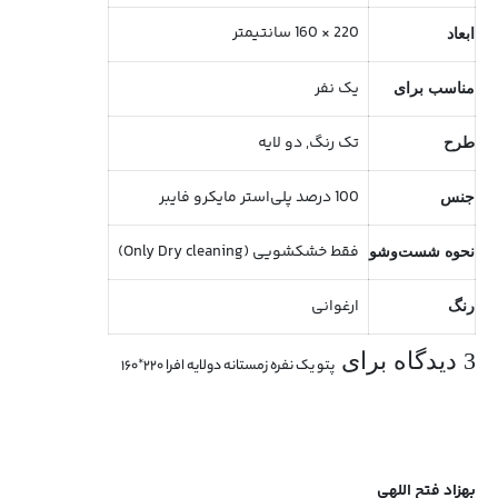
220 × 160 سانتیمتر
ابعاد
یک نفر
مناسب برای
تک رنگ, دو لایه
طرح
100 درصد پلی‌استر مایکرو فایبر
جنس
فقط خشکشویی (Only Dry cleaning)
نحوه شست‌و‌‌شو
ارغوانی
رنگ
3 دیدگاه برای
پتو یک نفره زمستانه دولایه افرا ۲۲۰*۱۶۰
بهزاد فتح اللهی